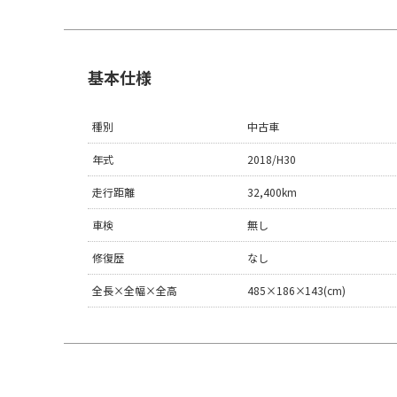
基本仕様
種別
中古車
年式
2018/H30
走行距離
32,400km
車検
無し
修復歴
なし
全長×全幅×全高
485×186×143(cm)