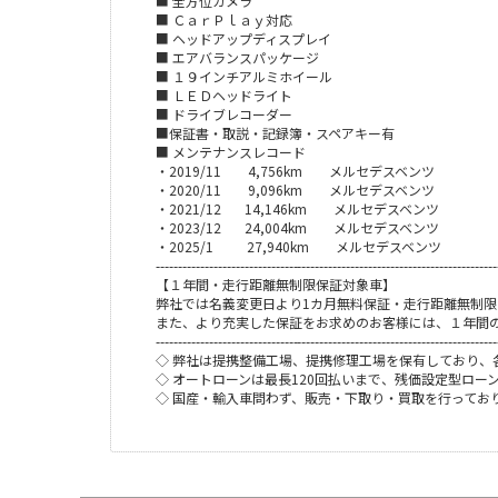
■ 全方位カメラ
■ ＣａｒＰｌａｙ対応
■ ヘッドアップディスプレイ
■ エアバランスパッケージ
■ １９インチアルミホイール
■ ＬＥＤヘッドライト
■ ドライブレコーダー
■保証書・取説・記録簿・スペアキー有
■ メンテナンスレコード
・2019/11 4,756km メルセデスベンツ
・2020/11 9,096km メルセデスベンツ
・2021/12 14,146km メルセデスベンツ
・2023/12 24,004km メルセデスベンツ
・2025/1 27,940km メルセデスベンツ
-----------------------------------------------------------------------------
【１年間・走行距離無制限保証対象車】
弊社では名義変更日より1カ月無料保証・走行距離無制
また、より充実した保証をお求めのお客様には、１年間
-----------------------------------------------------------------------------
◇ 弊社は提携整備工場、提携修理工場を保有しており、
◇ オートローンは最長120回払いまで、残価設定型ロー
◇ 国産・輸入車問わず、販売・下取り・買取を行ってお