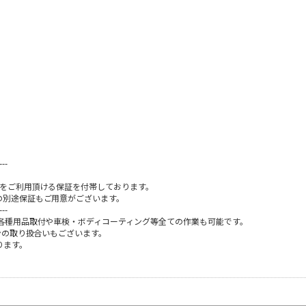
---
限をご利用頂ける保証を付帯しております。
の別途保証もご用意がございます。
---
各種用品取付や車検・ボディコーティング等全ての作業も可能です。
ンの取り扱合いもございます。
ります。