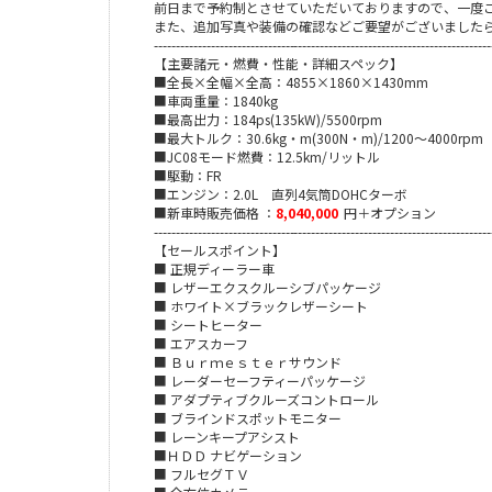
前日まで予約制とさせていただいておりますので、一度
また、追加写真や装備の確認などご要望がございました
-----------------------------------------------------------------------------
【主要諸元・燃費・性能・詳細スペック】
■全長×全幅×全高：
4855×1860×1430mm
■車両重量：
1840kg
■最高出力：
184ps(135kW)/5500rpm
■最大トルク：
30.6kg・m(300N・m)/1200～4000rpm
■JC08モード燃費：
12.5km/リットル
■駆動：FR
■エンジン：2.0L
直列4気筒DOHCターボ
■新車時販売価格 ：
8,040,000
円＋オプション
-----------------------------------------------------------------------------
【セールスポイント】
■ 正規ディーラー車
■ レザーエクスクルーシブパッケージ
■ ホワイト×ブラックレザーシート
■ シートヒーター
■ エアスカーフ
■ Ｂｕｒｍｅｓｔｅｒサウンド
■ レーダーセーフティーパッケージ
■ アダプティブクルーズコントロール
■ ブラインドスポットモニター
■ レーンキープアシスト
■ＨＤＤ ナビゲーション
■ フルセグＴＶ