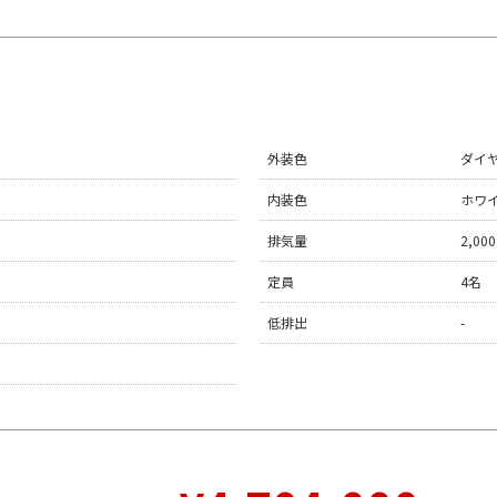
外装色
ダイ
内装色
ホワ
排気量
2,000
定員
4名
低排出
-