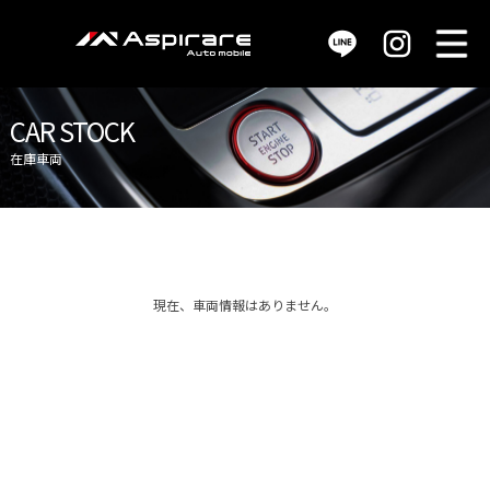
M
販売車両 / car stock
CAR STOCK
在庫車両
買取査定 / purchase
サービス / service
現在、車両情報はありません。
店舗情報 / shop info
会社概要 / company