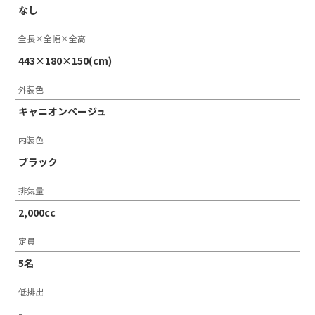
なし
全長×全幅×全高
443×180×150(cm)
外装色
キャニオンベージュ
内装色
ブラック
排気量
2,000cc
定員
5名
低排出
-