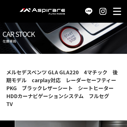
M
販売車両 / car stock
CAR STOCK
在庫車両
買取査定 / purchase
サービス / service
メルセデスベンツ GLA GLA220 4マチック 後
期モデル carplay対応 レーダーセーフティー
店舗情報 / shop info
PKG ブラックレザーシート シートヒーター
HDDカーナビゲーションシステム フルセグ
会社概要 / company
TV