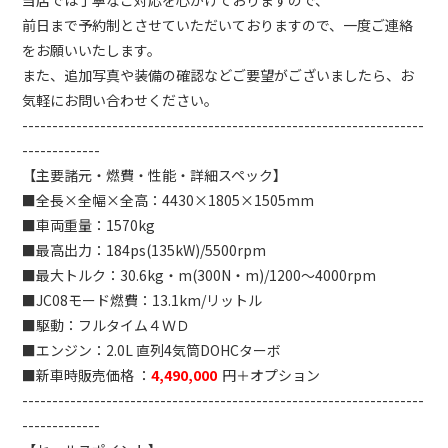
当店では丁寧なご対応を心がけておりますので、
前日まで予約制とさせていただいておりますので、一度ご連絡
をお願いいたします。
また、追加写真や装備の確認などご要望がございましたら、お
気軽にお問い合わせください。
-------------------------------------------------------------------
-------------
【主要諸元・燃費・性能・詳細スペック】
■全長×全幅×全高：
4430×1805×1505mm
■車両重量：1570kg
■最高出力：
184ps(135kW)/5500rpm
■最大トルク：
30.6kg・m(300N・m)/1200～4000rpm
■JC08モード燃費：
13.1km/リットル
■駆動：フルタイム４ＷＤ
■エンジン：2.0L
直列4気筒DOHCターボ
■新車時販売価格 ：
4,490,000
円＋オプション
-------------------------------------------------------------------
-------------