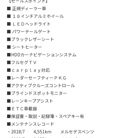
【セールスポイント】
■ 正規ディーラー車
■ １８インチアルミホイール
■ ＬＥＤヘッドライト
■ パワーテールゲート
■ブラックレザーシート
■ シートヒーター
■HDDカーナビゲーションシステム
■フルセグＴＶ
■ｃａｒｐｌａｙ対応
■レーダーセーフティーＰＫＧ
■アクティブクルーズコントロール
■ブラインドスポットモニター
■レーンキープアシスト
■ＥＴＣ車載器
■保証書・取説・記録簿・スペアキー有
■メンテナンスレコード
・2018/7 4,551km メルセデスベンツ