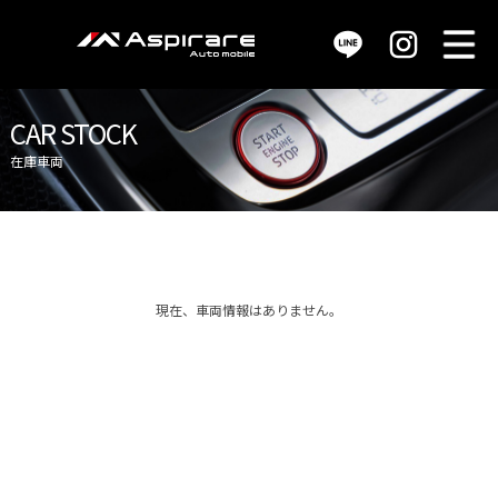
M
販売車両 / car stock
CAR STOCK
在庫車両
買取査定 / purchase
サービス / service
現在、車両情報はありません。
店舗情報 / shop info
会社概要 / company