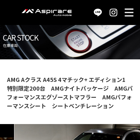
M
販売車両 / car stock
CAR STOCK
在庫車両
買取査定 / purchase
サービス / service
AMG Aクラス A45S 4マチック+ エディション1
特別限定200台 AMGナイトパッケージ AMGパ
店舗情報 / shop info
フォーマンスエグゾーストマフラー AMGパフォ
ーマンスシート シートベンチレーション
会社概要 / company