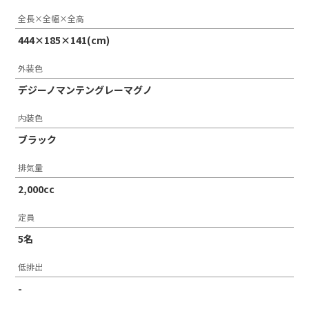
全長×全幅×全高
444×185×141(cm)
外装色
デジーノマンテングレーマグノ
内装色
ブラック
排気量
2,000cc
定員
5名
低排出
-