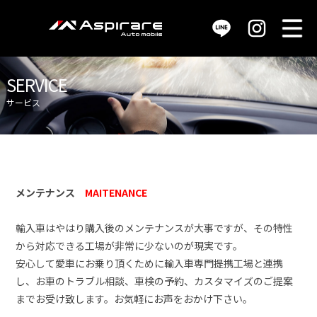
M
販売車両 / car stock
SERVICE
サービス
買取査定 / purchase
サービス / service
メンテナンス
MAITENANCE
店舗情報 / shop info
輸入車はやはり購入後のメンテナンスが大事ですが、その特性
会社概要 / company
から対応できる工場が非常に少ないのが現実です。
安心して愛車にお乗り頂くために輸入車専門提携工場と連携
し、お車のトラブル相談、車検の予約、カスタマイズのご提案
までお受け致します。お気軽にお声をおかけ下さい。